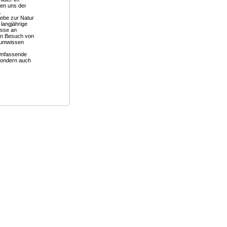
en uns der
.
iebe zur Natur
langjährige
esse an
en Besuch von
aumwissen
 umfassende
ondern auch